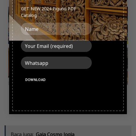
GET NEW 2024 Piguno PDF
Banyak kegiatan
The Alana Hotel &
"Buka pintunya, itu
Catalog
yang bisa dilakukan
Convention Center
bisa membawamu
di kolam
...
Solo
...
ke suatu tempat
...
Salah satu bagian
Marriott Hotel
Kepuasan
menarik yang
Yogyakarta
pengunjung
dikerjakan Piguno
...
merupakan hotel
merupakan prioritas
bintang
...
bagi
...
Follow on Instagram
Baca juga:
Gaia Cosmo Jogja