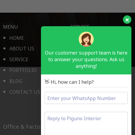
MENU
SERVICE
HOME
HOTEL ROOM
ABOUT US
RESTAURANT & BAR
Our customer support team is here
to answer your questions. Ask us
SERVICE
PUBLIC SPACE
anything!
PORTFOLIO
MEDICAL
BLOG
SCHOOL
👋 Hi, how can I help?
CONTACT US
OFFICE FURNITURE
LAIN LAIN
Office & Factory