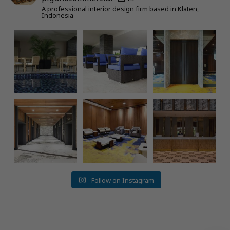
A professional interior design firm based in Klaten,
Indonesia
Banyak kegiatan
The Alana Hotel &
"Buka pintunya, itu
yang bisa dilakukan
Convention Center
bisa membawamu
di kolam
...
Solo
...
ke suatu tempat
...
Salah satu bagian
Marriott Hotel
Kepuasan
menarik yang
Yogyakarta
pengunjung
dikerjakan Piguno
...
merupakan hotel
merupakan prioritas
bintang
...
bagi
...
Follow on Instagram