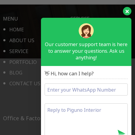
MENU
SERVICE
HOME
HOTEL ROOM
ABOUT US
RESTAURANT & BAR
Our customer support team is here
to answer your questions. Ask us
SERVICE
PUBLIC SPACE
anything!
PORTFOLIO
MEDICAL
BLOG
SCHOOL
👋 Hi, how can I help?
CONTACT US
OFFICE FURNITURE
LAIN LAIN
Office & Factory