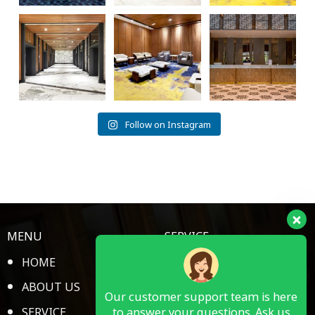
Salah satu bagian
Marriott Hotel
Kepuasan
menarik yang
Yogyakarta
pengunjung
dikerjakan Piguno
...
merupakan hotel
merupakan prioritas
bintang
...
bagi
...
Follow on Instagram
MENU
SERVICE
HOME
HOTEL ROOM
ABOUT US
RESTAURANT & BAR
Our customer support team is here
to answer your questions. Ask us
SERVICE
PUBLIC SPACE