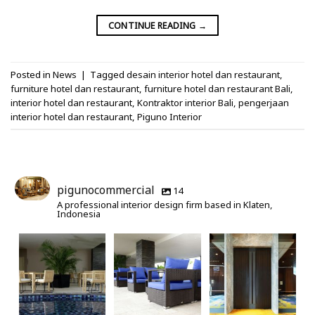
Catalog
CONTINUE READING
→
Posted in
News
|
Tagged
desain interior hotel dan restaurant
,
furniture hotel dan restaurant
,
furniture hotel dan restaurant Bali
,
interior hotel dan restaurant
,
Kontraktor interior Bali
,
pengerjaan
interior hotel dan restaurant
,
Piguno Interior
pigunocommercial
14
A professional interior design firm based in Klaten,
Indonesia
Banyak kegiatan
The Alana Hotel &
"Buka pintunya, itu
yang bisa dilakukan
Convention Center
bisa membawamu
di kolam
...
Solo
...
ke suatu tempat
...